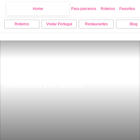
Home
Home
Para parceiros
Roteiros
Favoritos
Roteiros
Visitar Portugal
Restaurantes
Blog
Pico da Bagacina Ã© dos locais mais 
bonitos da ilha terceira