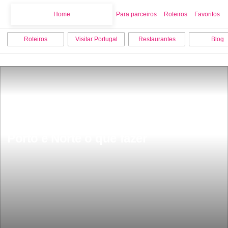
Home
Home
Para parceiros
Roteiros
Favoritos
Roteiros
Visitar Portugal
Restaurantes
Blog
Porto e Norte o que fazer