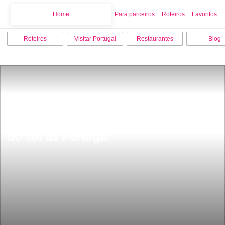
Home
Home
Para parceiros
Roteiros
Favoritos
Roteiros
Visitar Portugal
Restaurantes
Blog
Ribeira do Porto e Gaia Ã© 
considerado por muitos o melhor por 
do sol de Portugal