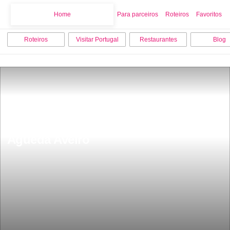
Home
Home
Para parceiros
Roteiros
Favoritos
Roteiros
Visitar Portugal
Restaurantes
Blog
15 melhores coisas para fazer em 
Ãgueda Aveiro