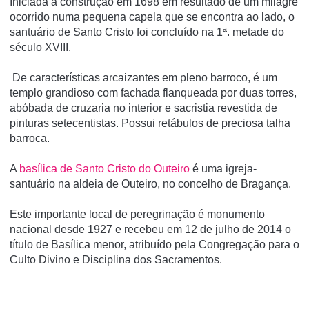
Iniciada a construção em 1698 em resultado de um milagre
ocorrido numa pequena capela que se encontra ao lado, o
santuário de Santo Cristo foi concluído na 1ª. metade do
século XVIII.
De características arcaizantes em pleno barroco, é um
templo grandioso com fachada flanqueada por duas torres,
abóbada de cruzaria no interior e sacristia revestida de
pinturas setecentistas. Possui retábulos de preciosa talha
barroca.
A
basí­lica de Santo Cristo do Outeiro
é uma igreja-
santuário na aldeia de Outeiro, no concelho de Bragança.
Este importante local de peregrinação é monumento
nacional desde 1927 e recebeu em 12 de julho de 2014 o
tí­tulo de Basí­lica menor, atribuí­do pela Congregação para o
Culto Divino e Disciplina dos Sacramentos.