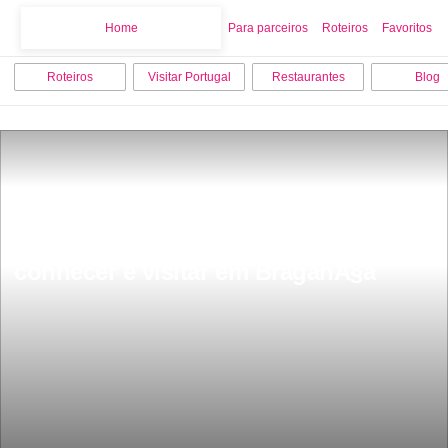
Home
Home
Para parceiros
Roteiros
Favoritos
Roteiros
Visitar Portugal
Restaurantes
Blog
Os 9 melhores pontos turisticos para 
conhecer e visitar em BraganÃ§a