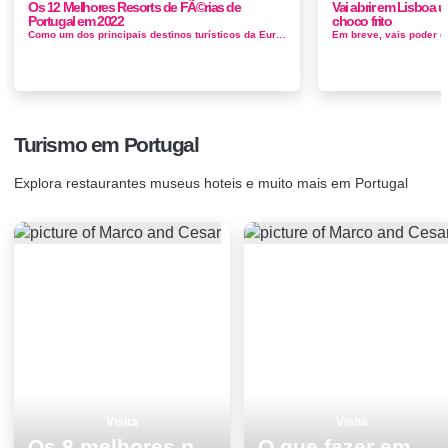
Os 12 Melhores Resorts de FÃ©rias de
Vai abrir em Lisboa 
Portugal em 2022
choco frito
Como um dos principais destinos turísticos da Europa, Portugal é abençoado com alguns resorts de férias verdadeiramente ...
Turismo em Portugal
Explora restaurantes museus hoteis e muito mais em Portugal
Visita
Visita
Os 8 melhores pontos turisticos para visitar em Coimbra
O que fazer em Coimbra os 8 melhores sitios para visitar na cidade