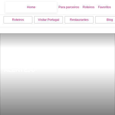
Home
Home
Para parceiros
Roteiros
Favoritos
Roteiros
Visitar Portugal
Restaurantes
Blog
HERDADE DA MATINHA NO 
ALENTEJO