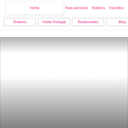
Home
Home
Para parceiros
Roteiros
Favoritos
Roteiros
Visitar Portugal
Restaurantes
Blog
Os 10 melhores pontos turisticos 
para conhecer e visitar em Portalegre