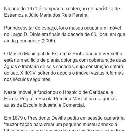
No ano de 1971 é comprada a colecção de barrí­stica de
Estremoz a Júlio Maria dos Reis Pereira.
Por necessitar de espaço, foi o museu ocupar um imóvel
no Largo D. Dinis em finais da década de 60, local em que
ainda permanece (2006).
O Museu Municipal de Estremoz Prof. Joaquim Vermelho
está num edifício de planta oblonga com cobertura de duas
águas e frontaria de seis sacadas, cuja construção datará
do séc. XIII/XIV, sofrendo depois o imóvel vastas reformas
nos séculos seguintes..
Neste imóvel já funcionou o Hospício de Caridade, a
Escola Régia, a Escola Primária Masculina e algumas
aulas da Escola Industrial e Comercial.
Em 1879 o Presidente Deville pediu em sessão camarária
“auctorização para crear um pequeno museu annexo á
bibliotheca, ao qual deseja dar uma feição por assim dizer,