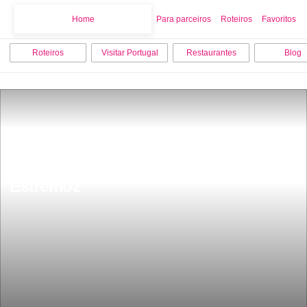
Home
Home
Para parceiros
Roteiros
Favoritos
Roteiros
Visitar Portugal
Restaurantes
Blog
Os 9 melhores locais para visitar em 
Estremoz