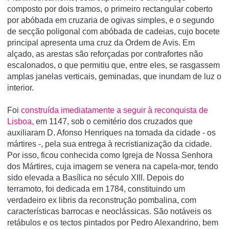
composto por dois tramos, o primeiro rectangular coberto
por abóbada em cruzaria de ogivas simples, e o segundo
de secção poligonal com abóbada de cadeias, cujo bocete
principal apresenta uma cruz da Ordem de Avis. Em
alçado, as arestas são reforçadas por contrafortes não
escalonados, o que permitiu que, entre eles, se rasgassem
amplas janelas verticais, geminadas, que inundam de luz o
interior.
Foi
construída imediatamente a seguir à reconquista de
Lisboa,
em 1147, sob o cemitério dos cruzados que
auxiliaram D. Afonso Henriques na tomada da cidade - os
mártires -, pela sua entrega à recristianização da cidade.
Por isso, ficou conhecida como Igreja de Nossa Senhora
dos Mártires, cuja imagem se venera na capela-mor, tendo
sido elevada a Basílica no século XIII. Depois do
terramoto, foi dedicada em 1784, constituindo um
verdadeiro ex libris da reconstrução pombalina, com
características barrocas e neoclássicas. São notáveis os
retábulos e os tectos pintados por Pedro Alexandrino, bem