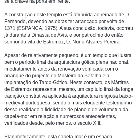
se a chave na porta em frente.
A construção deste templo está atribuída ao reinado de D.
Fernando, devendo as obras ter arrancado por volta de
1371 (ESPANCA, 1975). A sua conclusão, todavia, ocorreu
já durante a Dinastia de Avis, e por patrocínio do então
senhor da vila de Estremoz, D. Nuno Álvares Pereira.
Apesar de relativamente pequeno, é um templo que ilustra
bem o período final da arquitectura gótica plena nacional,
imediatamente antes da renovação verificada com o
arranque do projecto do Mosteiro da Batalha e a
implantação do Tardo-Gótico. Neste contexto, os Mártires
de Estremoz representa, mesmo, um capítulo final da longa
tradição construtiva aplicada à arquitectura religiosa baixo-
medieval portuguesa, sendo o mais eloquente testemunho
dessa realidade a fidelidade de plano e de volumetria da
capela-mor em relação a numerosos antecedentes,
verificados desde, pelo menos, o século XIII.
Planimetricamente, esta capela-mor é um espaço