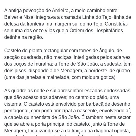
A antiga povoação de Amieira, a meio caminho entre
Belver e Nisa, integrava a chamada Linha do Tejo, linha de
defesa da fronteira, na margem sul do rio Tejo. Constituí­a-
se numa das onze vilas que a Ordem dos Hospitalários
detinha na região.
Castelo de planta rectangular com torres de ângulo, de
secção quadrada, não maciças, interligadas pelos adarves
dos troços de muralha; a Torre de São João, a sudeste, tem
dois pisos, dispondo a de Menagem, a nordeste, de quatro
(uma das janelas é mainelada, com moldura gótica).
As quadrelas norte e sul apresentam escadas endossadas
que dão acesso aos adarves; no centro do pátio, uma
cisterna. O castelo está envolvido por barbacã de desenho
pentagonal, com porta principal a nascente, envolvendo aí,
a capela quinhentista de São João. É também neste sector
que se abre a porta principal do castelo, junto à Torre de
Menagem, localizando-se a da traição na diagonal oposta,