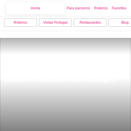
Home
Home
Para parceiros
Roteiros
Favoritos
Roteiros
Visitar Portugal
Restaurantes
Blog
Os 10 melhores sitios para ver e 
visitar em Monumentos Portalegre