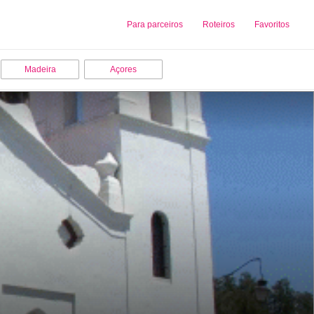
Sobre nós
Para parceiros
Adicionar uma Empresa
Roteiros
Favoritos
Madeira
Açores