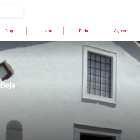
Blog
Lisboa
Porto
Algarve
 Beja