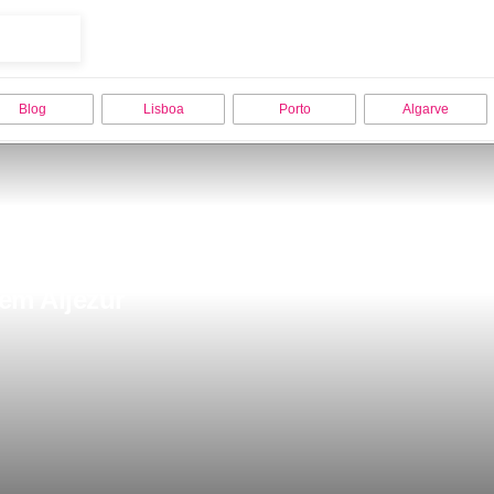
Blog
Lisboa
Porto
Algarve
 em Aljezur