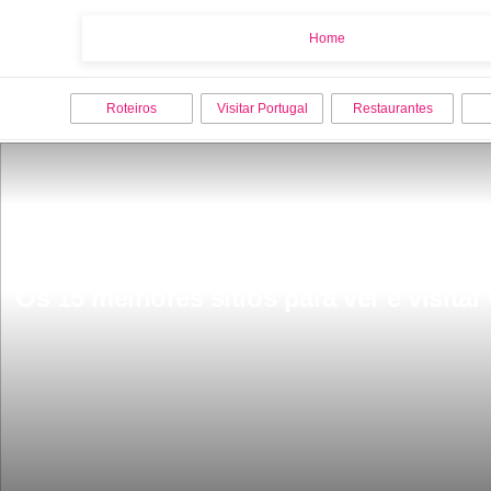
Home
Home
Roteiros
Visitar Portugal
Restaurantes
Os 15 melhores sitios para ver e visitar