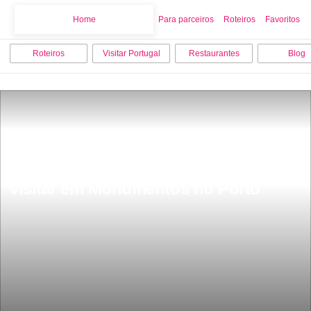
Home
Home
Para parceiros
Roteiros
Favoritos
Roteiros
Visitar Portugal
Restaurantes
Blog
Os 15 melhores sitios para ver e 
visitar em Monumentos no Porto