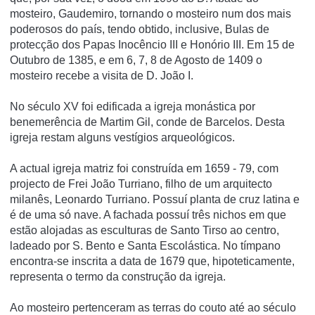
mosteiro, Gaudemiro, tornando o mosteiro num dos mais
poderosos do paí­s, tendo obtido, inclusive, Bulas de
protecção dos Papas Inocêncio III e Honório III. Em 15 de
Outubro de 1385, e em 6, 7, 8 de Agosto de 1409 o
mosteiro recebe a visita de D. João I.
No século XV foi edificada a igreja monástica por
benemerência de Martim Gil, conde de Barcelos. Desta
igreja restam alguns vestí­gios arqueológicos.
A actual igreja matriz foi construí­da em 1659 - 79, com
projecto de Frei João Turriano, filho de um arquitecto
milanês, Leonardo Turriano. Possuí­ planta de cruz latina e
é de uma só nave. A fachada possuí­ três nichos em que
estão alojadas as esculturas de Santo Tirso ao centro,
ladeado por S. Bento e Santa Escolástica. No tí­mpano
encontra-se inscrita a data de 1679 que, hipoteticamente,
representa o termo da construção da igreja.
Ao mosteiro pertenceram as terras do couto até ao século