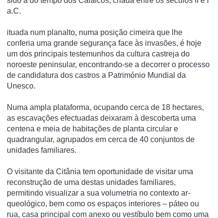
sido a do tempo dos Calaicos, criada entre os séculos II e I
a.C.
ituada num planalto, numa posição ci­meira que lhe
conferia uma grande segu­rança face às invasões, é hoje
um dos prin­cipais testemunhos da cultura castreja do
noroeste peninsular, encontrando-se a decorrer o processo
de candidatura dos castros a Património Mundial da
Unesco.
Numa ampla plataforma, ocupando cerca de 18 hectares,
as escavações efec­tuadas deixaram à descoberta uma
cente­na e meia de habitações de planta circular e
quadrangular, agrupados em cerca de 40 conjuntos de
unidades familiares.
O visitante da Citânia tem oportuni­dade de visitar uma
reconstrução de uma destas unidades familiares,
permitindo vi­sualizar a sua volumetria no contexto ar­
queológico, bem como os espaços interiores – páteo ou
rua, casa principal com anexo ou vestíbulo bem como uma