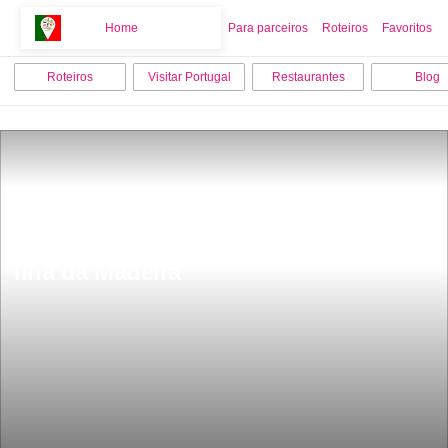
Home
Home
Para parceiros
Roteiros
Favoritos
Roteiros
Visitar Portugal
Restaurantes
Blog
Os 7 melhores locais para visitar na 
Ilha da Madeira