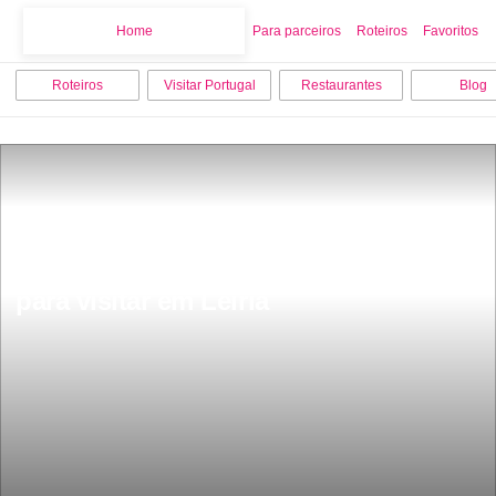
Home
Home
Para parceiros
Roteiros
Favoritos
Roteiros
Visitar Portugal
Restaurantes
Blog
Os 10 melhores pontos turisticos 
para visitar em Leiria