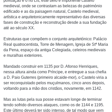
povoação e o rio Lis, este belo e imponente castelo
medieval, onde se contrastam as belezas do património
edificado e as da paisagem natural, Castelo medieval,
artística e arquitetonicamente representativo das diversas
fases de construção e reconstrução desde a sua fundação
até ao século XX.
Estruturas que compõem o conjunto arquitetónico: Palácio
Real quatrocentista, Torre de Menagem, Igreja de Stª Maria
da Pena, espaço da antiga Colegiada, celeiros medievais
e muralhas exteriores.
Mandado construir em 1135 por D. Afonso Henriques,
nessa altura ainda como Príncipe, e entregue a sua chefia
a D. Paio Guterres (primeiro alcaide-mor), o Castelo viria a
ser reconquistado pelos muçulmanos, cinco anos depois,
voltando para a mão dos cristãos, novamente, em 1142.
Mas as lutas pela sua posse estavam longe de terminar
tendo sofrido diversos ataques, como os de 1144 e 1195.
Este último deverá ter sido intenso, de tal modo que vem