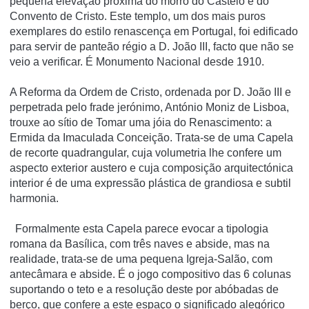
pequena elevação próxima do morro do Castelo e do
Convento de Cristo. Este templo, um dos mais puros
exemplares do estilo renascença em Portugal, foi edificado
para servir de panteão régio a D. João III, facto que não se
veio a verificar. É Monumento Nacional desde 1910.
A Reforma da Ordem de Cristo, ordenada por D. João III e
perpetrada pelo frade jerónimo, António Moniz de Lisboa,
trouxe ao sítio de Tomar uma jóia do Renascimento: a
Ermida da Imaculada Conceição. Trata-se de uma Capela
de recorte quadrangular, cuja volumetria lhe confere um
aspecto exterior austero e cuja composição arquitectónica
interior é de uma expressão plástica de grandiosa e subtil
harmonia.
Formalmente esta Capela parece evocar a tipologia
romana da Basílica, com três naves e abside, mas na
realidade, trata-se de uma pequena Igreja-Salão, com
antecâmara e abside. É o jogo compositivo das 6 colunas
suportando o teto e a resolução deste por abóbadas de
berço, que confere a este espaço o significado alegórico