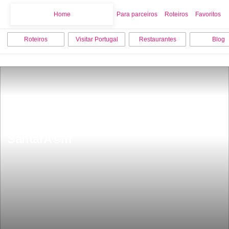
Home
Home
Para parceiros
Roteiros
Favoritos
Roteiros
Visitar Portugal
Restaurantes
Blog
Os 12 melhores locais para visitar em 
SantarÃ©m