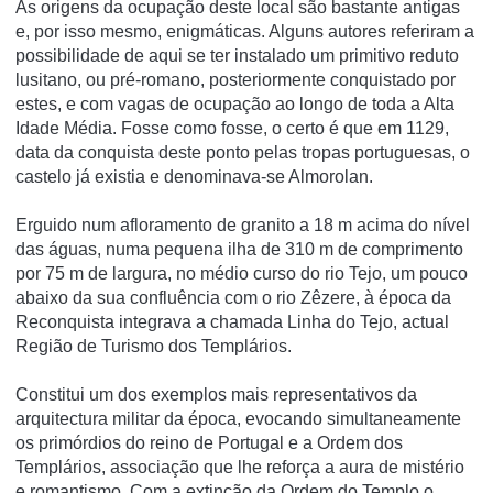
As origens da ocupação deste local são bastante antigas
e, por isso mesmo, enigmáticas. Alguns autores referiram a
possibilidade de aqui se ter instalado um primitivo reduto
lusitano, ou pré-romano, posteriormente conquistado por
estes, e com vagas de ocupação ao longo de toda a Alta
Idade Média. Fosse como fosse, o certo é que em 1129,
data da conquista deste ponto pelas tropas portuguesas, o
castelo já existia e denominava-se Almorolan.
Erguido num afloramento de granito a 18 m acima do ní­vel
das águas, numa pequena ilha de 310 m de comprimento
por 75 m de largura, no médio curso do rio Tejo, um pouco
abaixo da sua confluência com o rio Zêzere, à época da
Reconquista integrava a chamada Linha do Tejo, actual
Região de Turismo dos Templários.
Constitui um dos exemplos mais representativos da
arquitectura militar da época, evocando simultaneamente
os primórdios do reino de Portugal e a Ordem dos
Templários, associação que lhe reforça a aura de mistério
e romantismo. Com a extinção da Ordem do Templo o