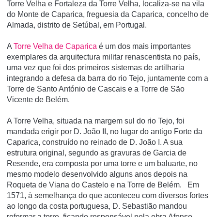
Torre Velha e Fortaleza da Torre Velha, localiza-se na vila
do Monte de Caparica, freguesia da Caparica, concelho de
Almada, distrito de Setúbal, em Portugal.
A
Torre Velha de Caparica
é um dos mais importantes
exemplares da arquitectura militar renascentista no paí­s,
uma vez que foi dos primeiros sistemas de artilharia
integrando a defesa da barra do rio Tejo, juntamente com a
Torre de Santo António de Cascais e a Torre de São
Vicente de Belém.
A Torre Velha, situada na margem sul do rio Tejo, foi
mandada erigir por D. João II, no lugar do antigo Forte da
Caparica, construído no reinado de D. João I. A sua
estrutura original, segundo as gravuras de Garcia de
Resende, era composta por uma torre e um baluarte, no
mesmo modelo desenvolvido alguns anos depois na
Roqueta de Viana do Castelo e na Torre de Belém. Em
1571, à semelhança do que aconteceu com diversos fortes
ao longo da costa portuguesa, D. Sebastião mandou
reformar a torre, ficando responsável pela obra Afonso