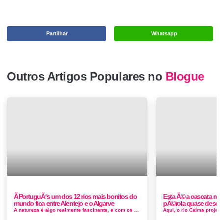
Partilhar
Whatsapp
Outros Artigos Populares no
Blogue
Ã PortuguÃªs um dos 12 rios mais bonitos do
Esta Ã© a cascata ma
mundo fica entre Alentejo e o Algarve
pÃ©rola quase desc
A natureza é algo realmente fascinante, e com os dias cada vez mais corridos, mal paramos para pensar nas coisas maravilhosas que ela tem ...