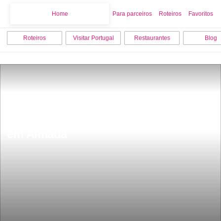
Home
Home
Para parceiros
Roteiros
Favoritos
Roteiros
Visitar Portugal
Restaurantes
Blog
Os 10 melhores lugares para visitar 
em Almada