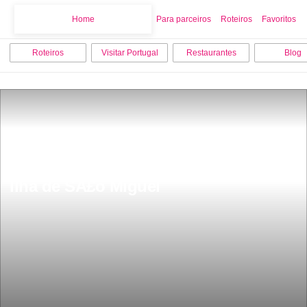
Home
Home
Para parceiros
Roteiros
Favoritos
Roteiros
Visitar Portugal
Restaurantes
Blog
Os 7 melhores locais para visitar em 
Ilha de SÃ£o Miguel