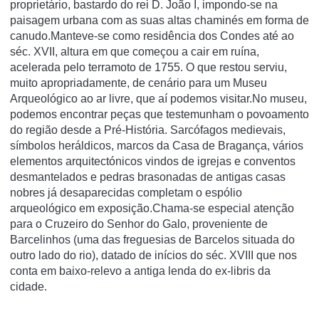
proprietário, bastardo do rei D. João I, impondo-se na
paisagem urbana com as suas altas chaminés em forma de
canudo.Manteve-se como residência dos Condes até ao
séc. XVII, altura em que começou a cair em ruína,
acelerada pelo terramoto de 1755. O que restou serviu,
muito apropriadamente, de cenário para um Museu
Arqueológico ao ar livre, que aí podemos visitar.No museu,
podemos encontrar peças que testemunham o povoamento
do região desde a Pré-História. Sarcófagos medievais,
símbolos heráldicos, marcos da Casa de Bragança, vários
elementos arquitectónicos vindos de igrejas e conventos
desmantelados e pedras brasonadas de antigas casas
nobres já desaparecidas completam o espólio
arqueológico em exposição.Chama-se especial atenção
para o Cruzeiro do Senhor do Galo, proveniente de
Barcelinhos (uma das freguesias de Barcelos situada do
outro lado do rio), datado de inícios do séc. XVIII que nos
conta em baixo-relevo a antiga lenda do ex-libris da
cidade.