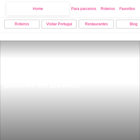
Home
Home
Para parceiros
Roteiros
Favoritos
Roteiros
Visitar Portugal
Restaurantes
Blog
Os 18 melhores pontos turisticos e 
passeios em Barcelos