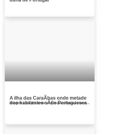
A ilha das CaraÃ­bas onde metade
dos habitantes sÃ£o Portugueses
Imagine uma ilha onde a vida quotidiana é constituída por magnatas ao sol, praias paradisíacas, iates incrivelmente caros, e fest...