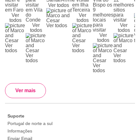
visitar
visitar
em Ilha
Bispo os
melhores
Ver todos
em Faro
em Vila
Terceira
9
sitios
do
melhores
para
Ver
Ver
Conde
locais
visitar
todos
todos
para
Ver
Ver
Ver todos
visitar
todos
todos
Ver
Ve
todos
to
Ver
Ver
todos
todos
Ver
Ver
todos
todos
Ver
todos
Ver mais
Suporte
Portugal de norte a sul
Informações
Enviar Email