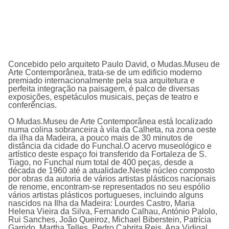
Concebido pelo arquiteto Paulo David, o Mudas.Museu de
Arte Contemporânea
, trata-se de um edificio moderno
premiado internacionalmente pela sua arquitetura e
perfeita integração na paisagem, é palco de diversas
exposições, espetáculos musicais, peças de teatro e
conferências.
O
Mudas.Museu de Arte Contemporânea
está localizado
numa colina sobranceira à vila da Calheta, na zona oeste
da ilha da Madeira, a pouco mais de 30 minutos de
distância da cidade do Funchal.O acervo museológico e
artístico deste espaço foi transferido da Fortaleza de S.
Tiago, no Funchal num total de 400 peças, desde a
década de 1960 até a atualidade.Neste núcleo composto
por obras da autoria de vários artistas plásticos nacionais
de renome, encontram-se representados no seu espólio
vários artistas plásticos portugueses, incluindo alguns
nascidos na Ilha da Madeira: Lourdes Castro, Maria
Helena Vieira da Silva, Fernando Calhau, António Palolo,
Rui Sanches, João Queiroz, Michael Biberstein, Patrícia
Garrido, Martha Telles, Pedro Cabrita Reis, Ana Vidigal,