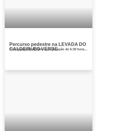
Percurso pedestre na LEVADA DO
CALDEIRiÆO VERDE
Esta levada de 6,5 km, com duração de 5:30 horas, tem início no Parque Florestal das Queimadas e oferece ao caminhante uma vert...