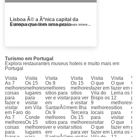
Lisboa Ã© a Ãºnica capital da
Europa que tem uma praia
A Ribeira da Naus é um dos espaços mais interessantes de Lisboa. Recentemente reabilitada, o antigo estaleiro de construçã...
Turismo em Portugal
Explora restaurantes museus hoteis e muito mais em
Portugal
Visita
Visita
Visita
Visita
Visita
Visita
Vi
As 7
Os 15
Os 9
Os 15
O que
O que
Os
melhores
melhores
melhores
melhores
fazer em
fazer em
me
coisas
lugares
sitios para
sitios
Vila do
Leiria os
lo
para
para
ver e visitar
para ver
Bispo os
12
pa
fazer e
visitar
em
e visitar
9
melhores
vis
visitar
em Vila
SantarÃ©m
em Ilha
melhores
sitios
em
em Faro
do
Os 9
Terceira
locais
para
Os
As 7
Conde
melhores
Os 15
para
visitar
me
melhores
Os 15
sitios para
melhores
visitar
O que
lo
coisas
melhores
ver e visitar
sitios
O que
fazer em
pa
para
lugares
em
para ver
fazer em
Leiria os
vis
fazer e
para
SantarÃ©m
e visitar
Vila do
12
em