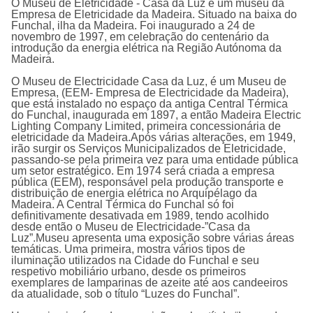
O Museu de Eletricidade - Casa da Luz é um museu da
Empresa de Eletricidade da Madeira. Situado na baixa do
Funchal, ilha da Madeira. Foi inaugurado a 24 de
novembro de 1997, em celebração do centenário da
introdução da energia elétrica na Região Autónoma da
Madeira.
O
Museu de Electricidade Casa da Luz,
é um Museu de
Empresa, (EEM- Empresa de Electricidade da Madeira),
que está instalado no espaço da antiga Central Térmica
do Funchal, inaugurada em 1897, a então Madeira Electric
Lighting Company Limited, primeira concessionária de
eletricidade da Madeira.Após várias alterações, em 1949,
irão surgir os Serviços Municipalizados de Eletricidade,
passando-se pela primeira vez para uma entidade pública
um setor estratégico. Em 1974 será criada a empresa
pública (EEM), responsável pela produção transporte e
distribuição de energia elétrica no Arquipélago da
Madeira. A Central Térmica do Funchal só foi
definitivamente desativada em 1989, tendo acolhido
desde então o Museu de Electricidade-”Casa da
Luz”.Museu apresenta uma exposição sobre várias áreas
temáticas. Uma primeira, mostra vários tipos de
iluminação utilizados na Cidade do Funchal e seu
respetivo mobiliário urbano, desde os primeiros
exemplares de lamparinas de azeite até aos candeeiros
da atualidade, sob o título “Luzes do Funchal”.