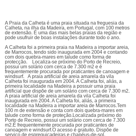
A Praia da Calheta é uma praia situada na freguesia da
Calheta, na ilha da Madeira, em Portugal, com 100 metros
de extensão. É uma das mais belas praias da região e
pode usufruir de boas instalações durante todo o ano.
A Calheta foi a primeira praia na Madeira a importar areia,
de Marrocos, tendo sido inaugurada em 2004 e contando
com dois quebra-mares em talude como forma de
protecção. Localiza-se próximo do Porto de Recreio,
possui um solário com cerca de 7.300 m2 e é
frequentemente procurada por praticantes de canoagem e
windsurf. A praia artificial de areia amarela da vila
Calheta foi inaugurada em 2004. A Calheta foi, aliás, a
primeira localidade na Madeira a possuir uma praia
artificial que dispõe de um solário com cerca de 7.300 m2.
A praia artificial de areia amarela da vila Calheta foi
inaugurada em 2004. A Calheta foi, aliás, a primeira
localidade na Madeira a importar areia de Marrocos.Tem
100 m de extensão e conta com dois quebra-mares em
talude como forma de proteção.Localizada próximo do
Porto de Recreio, possui um solário com cerca de 7.300
m2.É frequentemente procurada por praticantes de
canoagem e windsurf.O acesso é gratuito. Dispõe de
serviço de espreguiçadeiras e chapéus-de-sol.