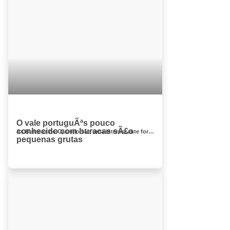
O vale portuguÃªs pouco
conhecido com buracas sÃ£o
As Buracas do Casmilo são uma interessante formação geológica que pode ser visitada no concelho de Condeixa-a-Nova, fregue...
pequenas grutas