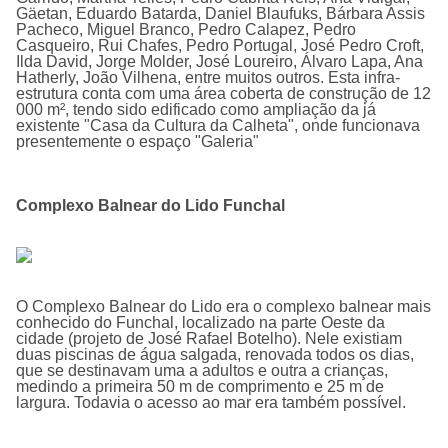
Gäetan, Eduardo Batarda, Daniel Blaufuks, Bárbara Assis
Pacheco, Miguel Branco, Pedro Calapez, Pedro
Casqueiro, Rui Chafes, Pedro Portugal, José Pedro Croft,
Ilda David, Jorge Molder, José Loureiro, Álvaro Lapa, Ana
Hatherly, João Vilhena, entre muitos outros. Esta infra-
estrutura conta com uma área coberta de construção de 12
000 m², tendo sido edificado como ampliação da já
existente "Casa da Cultura da Calheta", onde funcionava
presentemente o espaço "Galeria"
Complexo Balnear do Lido Funchal
O Complexo Balnear do Lido era o complexo balnear mais
conhecido do Funchal, localizado na parte Oeste da
cidade (projeto de José Rafael Botelho). Nele existiam
duas piscinas de água salgada, renovada todos os dias,
que se destinavam uma a adultos e outra a crianças,
medindo a primeira 50 m de comprimento e 25 m de
largura. Todavia o acesso ao mar era também possí­vel.