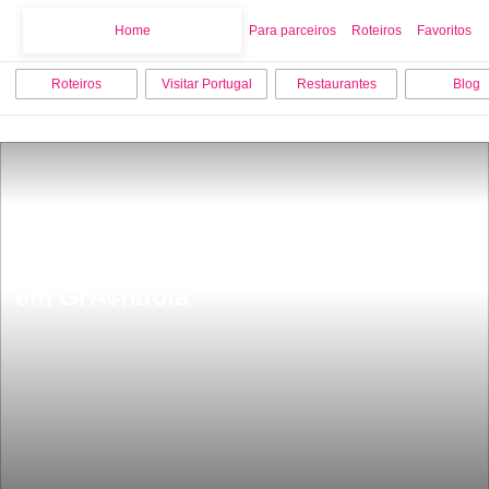
Home
Home
Para parceiros
Roteiros
Favoritos
Roteiros
Visitar Portugal
Restaurantes
Blog
Os 10 melhores lugares para visitar 
em GrÃ¢ndola