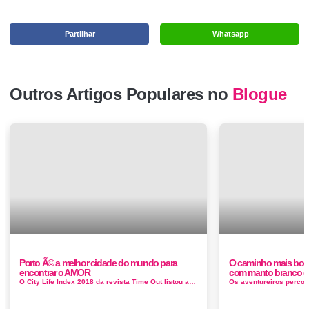
Partilhar
Whatsapp
Outros Artigos Populares no
Blogue
Porto Ã© a melhor cidade do mundo para
O caminho mais boni
encontrar o AMOR
com manto branco d
O City Life Index 2018 da revista Time Out listou aquelas que são as melhores cidades do mundo. E a cidade Invicta surge logo na segunda posi&c...