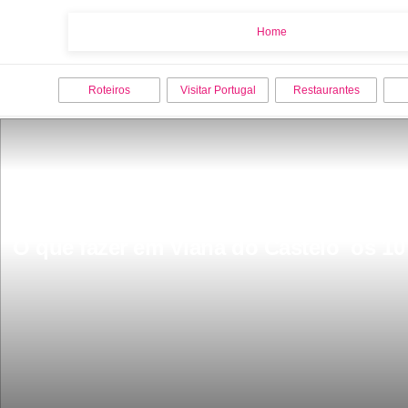
Home
Home
Roteiros
Visitar Portugal
Restaurantes
O que fazer em Viana do Castelo  os 10 