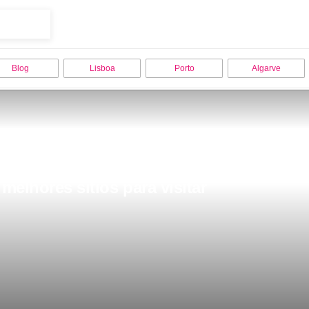
Blog
Lisboa
Porto
Algarve
melhores sitios para visitar