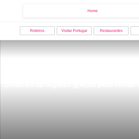
Home
Home
Roteiros
Visitar Portugal
Restaurantes
Dicas de 12 lugares grÃ¡tis para visit