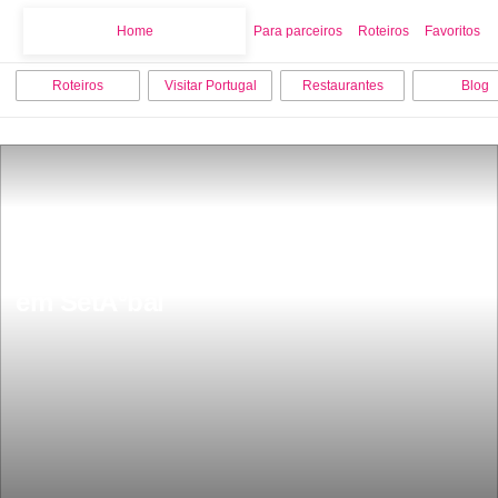
Home
Home
Para parceiros
Roteiros
Favoritos
Roteiros
Visitar Portugal
Restaurantes
Blog
Os 10 melhores lugares para visitar 
em SetÃºbal 