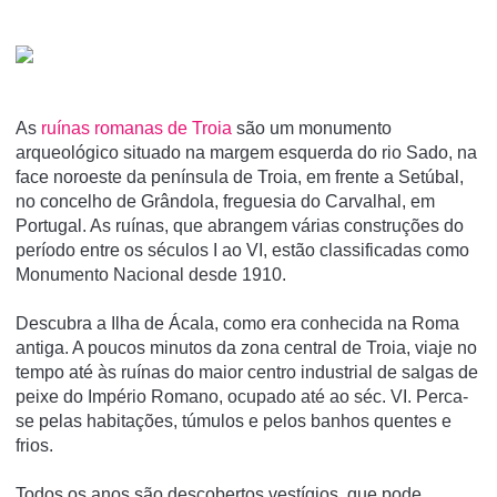
As
ruí­nas romanas de Troia
são um monumento
arqueológico situado na margem esquerda do rio Sado, na
face noroeste da pení­nsula de Troia, em frente a Setúbal,
no concelho de Grândola, freguesia do Carvalhal, em
Portugal. As ruí­nas, que abrangem várias construções do
perí­odo entre os séculos I ao VI, estão classificadas como
Monumento Nacional desde 1910.
Descubra a Ilha de Ácala, como era conhecida na Roma
antiga. A poucos minutos da zona central de Troia, viaje no
tempo até às ruínas do maior centro industrial de salgas de
peixe do Império Romano, ocupado até ao séc. VI. Perca-
se pelas habitações, túmulos e pelos banhos quentes e
frios.
Todos os anos são descobertos vestígios, que pode