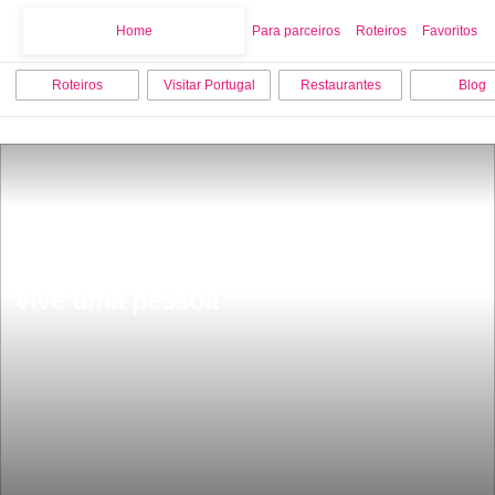
Home
Home
Para parceiros
Roteiros
Favoritos
Roteiros
Visitar Portugal
Restaurantes
Blog
A paradisÃ­aca aldeia portuguesa a 
mais de 900 metros onde neva e sÃ³ 
vive uma pessoa