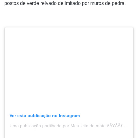
postos de verde relvado delimitado por muros de pedra.
Ver esta publicação no Instagram
Uma publicação partilhada por Meu jeito de mato ðÂŸÂÂƒ (@o_meu_jeito_de_mato)