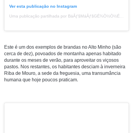
Ver esta publicação no Instagram
Uma publicação partilhada por BáÂƒ§MáÂƒ§GÉ¾Ò½Ò½É³LÒ½É³ÊÂ‚ (@bymygreenlens)
Este é um dos exemplos de brandas no Alto Minho (são
cerca de dez), povoados de montanha apenas habitado
durante os meses de verão, para aproveitar os viçosos
pastos. Nos restantes, os habitantes desciam à inverneira
Riba de Mouro, a sede da freguesia, uma transumância
humana que hoje poucos praticam.