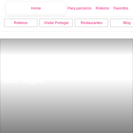
Home
Home
Para parceiros
Roteiros
Favoritos
Roteiros
Visitar Portugal
Restaurantes
Blog
Lisboa esta na 7Âª posiÃ§Ã£o numa 
lista das 100 melhores cidades para 
uma viagem