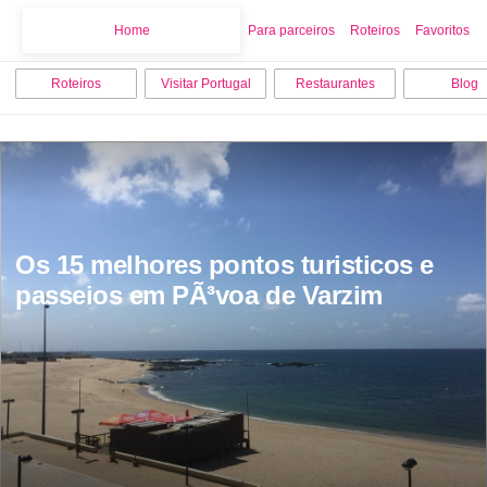
Home
Home
Para parceiros
Roteiros
Favoritos
Roteiros
Visitar Portugal
Restaurantes
Blog
Os 15 melhores pontos turisticos e 
passeios em PÃ³voa de Varzim