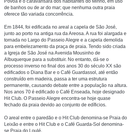
Póvoa é o caravansará dos habitantes do Minho, em uso
de banhos ou de ar do mar; que nenhuma outra praia
oferece tão variada concorrência.
Em 1844, foi edificada no areal a capela de São José,
junto ao porto na antiga rua da Areosa. A rua foi alargada e
tornada no Largo do Passeio Alegre e a capela demolida
para embelezamento da praça de praia. Tendo sido criada
a Igreja de São José na Avenida Mousinho de
Albuquerque para a substituir. No entanto, dá-se o
processo inverso no final dos anos 30 do século XX são
edificados o Diana Bar e o Café Guardassol, até então
construí­do em madeira, passa a ter uma estrutura
permanente, causando debate entre a população na altura.
Nos anos 70 é edificado o Café Enseada, hoje designado
Hit Club. O Passeio Alegre encontra-se hoje quase
fechado da praia devido ao conjunto de edí­ficios.
O areal entre o paredão e o Hit Club denomina-se Praia do
Leixão e entre o Hit Club e o Café Guarda-Sol denomina-
se Praia do Loulé.