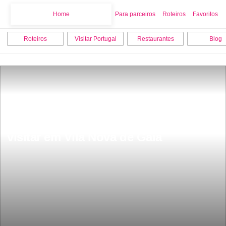
Home
Home
Para parceiros
Roteiros
Favoritos
Roteiros
Visitar Portugal
Restaurantes
Blog
As 7 melhores coisas para fazer e 
visitar em Vila Nova de Gaia