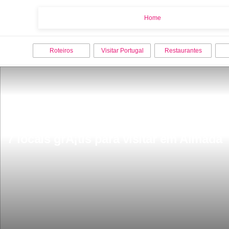
Home
Home
Roteiros
Visitar Portugal
Restaurantes
7 locais grÃ¡tis para visitar em Almada