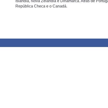
Islândia, Nova Zelândia e Dinamarca. Atrás de Portugal
República Checa e o Canadá.
Oito dos 10 países mais pacíficos são europeus; os EU
sem surpresas, os cinco países mais violentos e onde