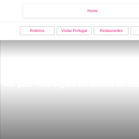
Home
Home
Roteiros
Visitar Portugal
Restaurantes
4Âº pais mais seguro do Mundo em 202