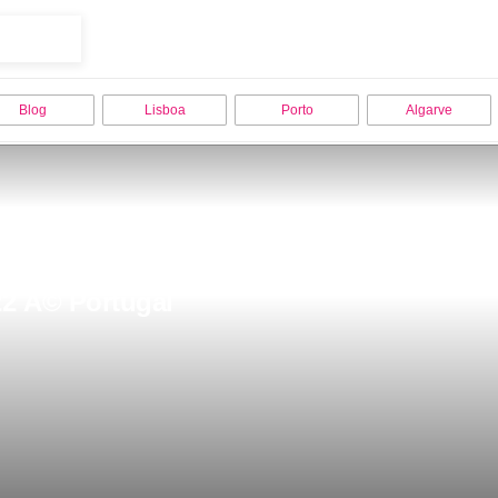
Blog
Lisboa
Porto
Algarve
2 Ã© Portugal