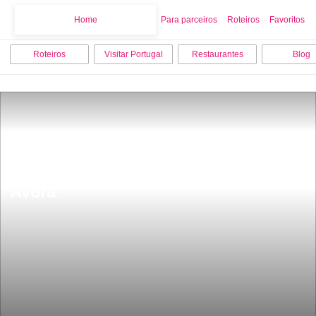
Home
Home
Para parceiros
Roteiros
Favoritos
Roteiros
Visitar Portugal
Restaurantes
Blog
Os 12 melhores locais para visitar em 
Ãvora