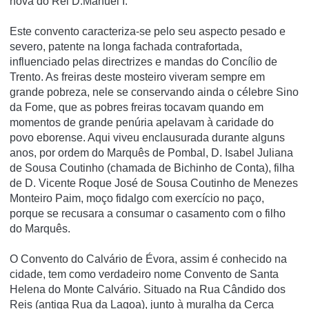
nova do Rei D.Manuel I.
Este convento caracteriza-se pelo seu aspecto pesado e
severo, patente na longa fachada contrafortada,
influenciado pelas directrizes e mandas do Concí­lio de
Trento. As freiras deste mosteiro viveram sempre em
grande pobreza, nele se conservando ainda o célebre Sino
da Fome, que as pobres freiras tocavam quando em
momentos de grande penúria apelavam à caridade do
povo eborense. Aqui viveu enclausurada durante alguns
anos, por ordem do Marquês de Pombal, D. Isabel Juliana
de Sousa Coutinho (chamada de Bichinho de Conta), filha
de D. Vicente Roque José de Sousa Coutinho de Menezes
Monteiro Paim, moço fidalgo com exercí­cio no paço,
porque se recusara a consumar o casamento com o filho
do Marquês.
O Convento do Calvário de Évora, assim é conhecido na
cidade, tem como verdadeiro nome Convento de Santa
Helena do Monte Calvário. Situado na Rua Cândido dos
Reis (antiga Rua da Lagoa), junto à muralha da Cerca