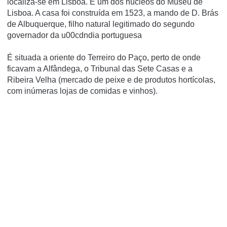
localiza-se em Lisboa. É um dos núcleos do Museu de
Lisboa. A casa foi construí­da em 1523, a mando de D. Brás
de Albuquerque, filho natural legitimado do segundo
governador da u00cdndia portuguesa
É situada a oriente do Terreiro do Paço, perto de onde
ficavam a Alfândega, o Tribunal das Sete Casas e a
Ribeira Velha (mercado de peixe e de produtos hortí­colas,
com inúmeras lojas de comidas e vinhos).