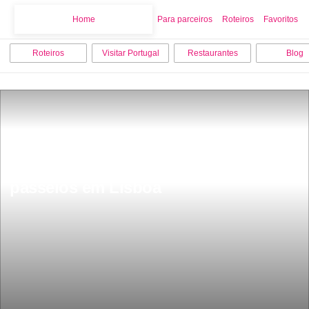
Home
Home
Para parceiros
Roteiros
Favoritos
Roteiros
Visitar Portugal
Restaurantes
Blog
Os 12 melhores pontos turisticos e 
passeios em Lisboa