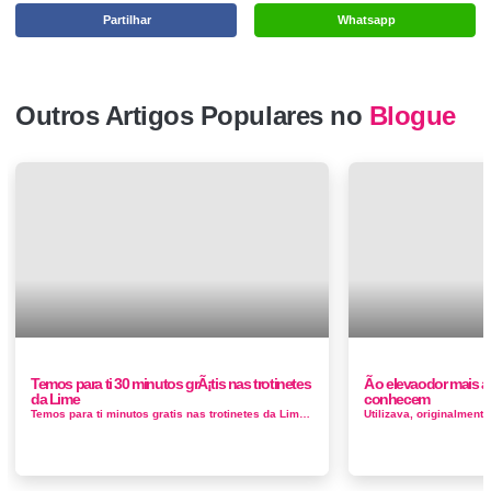
Partilhar
Whatsapp
Outros Artigos Populares no
Blogue
Temos para ti 30 minutos grÃ¡tis nas trotinetes
Ã o elevaodor mais 
da Lime
conhecem
Temos para ti minutos gratis nas trotinetes da Lime usa o nosso codigo para ganhares gratis. lime codigos promocionais Um euro para desbloq...