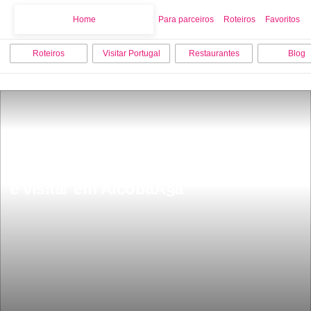
Home
Home
Para parceiros
Roteiros
Favoritos
Roteiros
Visitar Portugal
Restaurantes
Blog
As 7 melhores actividades para fazer 
e visitar em AlcobaÃ§a