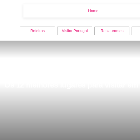
Home
Home
Roteiros
Visitar Portugal
Restaurantes
Os 12 melhores lugares para visitar em