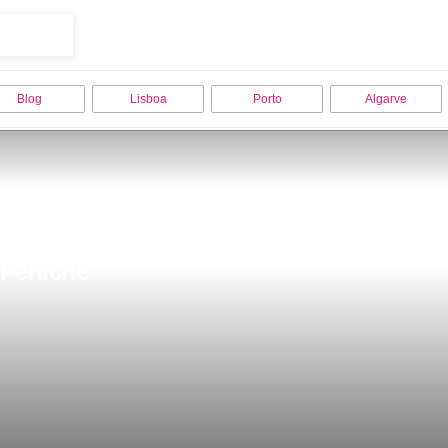
Blog
Lisboa
Porto
Algarve
 Peniche