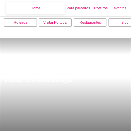
Home
Home
Para parceiros
Roteiros
Favoritos
Roteiros
Visitar Portugal
Restaurantes
Blog
As 9 melhores coisas para fazer e 
visitar em AlcobaÃ§a