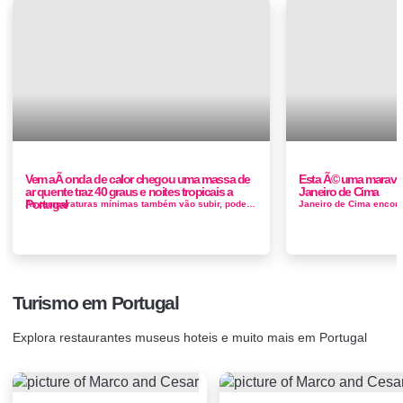
Vem aÃ­ onda de calor chegou uma massa de
Esta Ã© uma maravilh
ar quente traz 40 graus e noites tropicais a
Janeiro de Cima
Portugal
As temperaturas mínimas também vão subir, podendo chegar aos 20 graus, pelo que se esperam noites tropicais a partir de sexta-fei...
Turismo em Portugal
Explora restaurantes museus hoteis e muito mais em Portugal