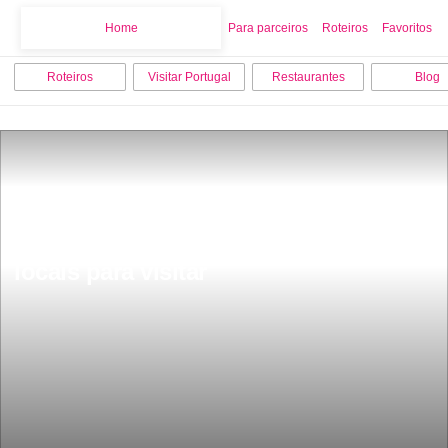
Home
Home
Para parceiros
Roteiros
Favoritos
Roteiros
Visitar Portugal
Restaurantes
Blog
O que fazer em Mafra os 10 melhores 
locais para visitar