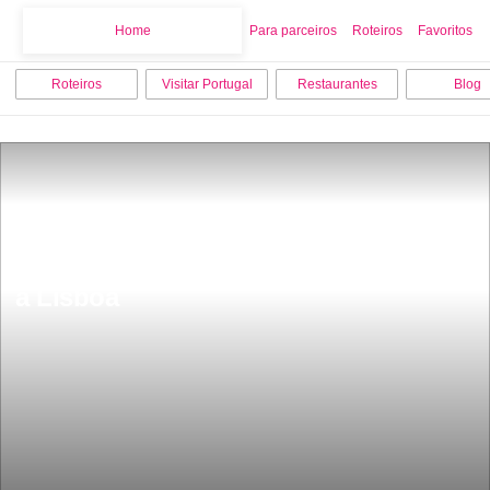
Home
Home
Para parceiros
Roteiros
Favoritos
Roteiros
Visitar Portugal
Restaurantes
Blog
A roda gigante de Natal estÃ¡ de volta 
a Lisboa