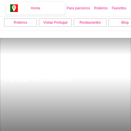
Home
Home
Para parceiros
Roteiros
Favoritos
Roteiros
Visitar Portugal
Restaurantes
Blog
As 12 melhores actividades para fazer 
e visitar em Coimbra