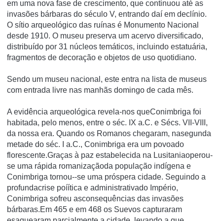
em uma nova fase de crescimento, que continuou até as
invasões bárbaras do século V, entrando daí­ em declí­nio.
O sí­tio arqueológico das ruí­nas é Monumento Nacional
desde 1910. O museu preserva um acervo diversificado,
distribuí­do por 31 núcleos temáticos, incluindo estatuária,
fragmentos de decoração e objetos de uso quotidiano.
Sendo um museu nacional, este entra na lista de museus
com entrada livre nas manhãs domingo de cada mês.
A evidência arqueológica revela-nos queConimbriga foi
habitada, pelo menos, entre o séc. IX a.C. e Sécs. VII-VIII,
da nossa era. Quando os Romanos chegaram, nasegunda
metade do séc. I a.C., Conimbriga era um povoado
florescente.Graças à paz estabelecida na Lusitaniaoperou-
se uma rápida romanizaçãoda população indígena e
Conimbriga tornou--se uma próspera cidade. Seguindo a
profundacrise poíítica e administrativado Império,
Conimbriga sofreu asconsequências das invasões
bárbaras.Em 465 e em 468 os Suevos capturaram
esaquearam parcialmente a cidade, levando a que,