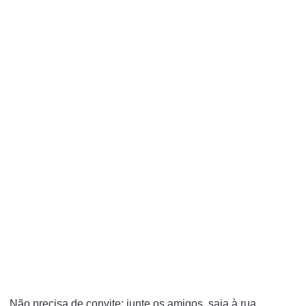
Não precisa de convite: junte os amigos, saia à rua,