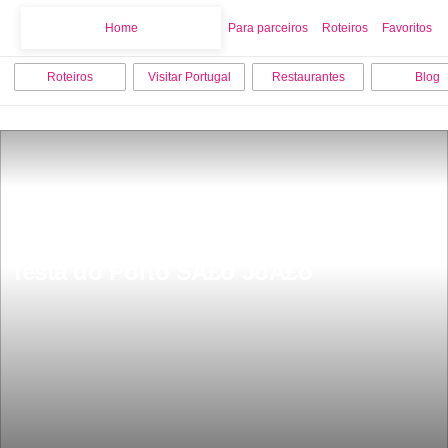
Home
Home
Para parceiros
Roteiros
Favoritos
Roteiros
Visitar Portugal
Restaurantes
Blog
Faltam poucas horas para a maior 
festa do Porto SÃ£o JoÃ£o