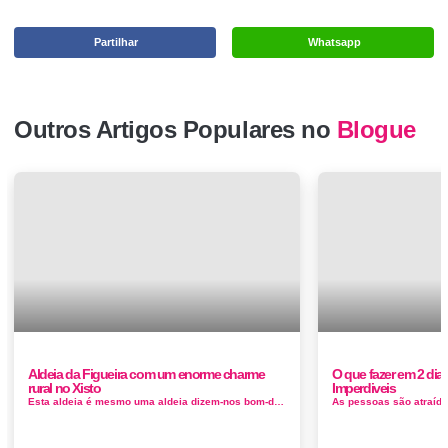
Partilhar
Whatsapp
Outros Artigos Populares no
Blogue
Aldeia da Figueira com um enorme charme
O que fazer em 2 di
rural no Xisto
Imperdiveis
Esta aldeia é mesmo uma aldeia dizem-nos bom-dia as galinhas nos seus poleiros e as cabras de olhos meigos mas desconfiados; a carroça a...