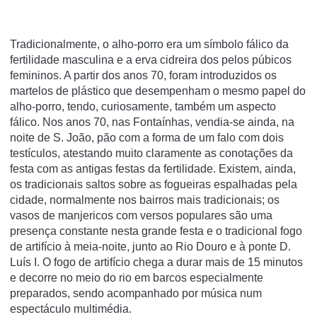
Tradicionalmente, o alho-porro era um símbolo fálico da
fertilidade masculina e a erva cidreira dos pelos púbicos
femininos. A partir dos
anos 70
, foram introduzidos os
martelos de plástico
que desempenham o mesmo papel do
alho-porro, tendo, curiosamente, também um aspecto
fálico. Nos anos 70, nas Fontaínhas, vendia-se ainda, na
noite de S. João, pão com a forma de um falo com dois
testículos, atestando muito claramente as conotações da
festa com as antigas festas da fertilidade. Existem, ainda,
os tradicionais saltos sobre as
fogueiras
espalhadas pela
cidade, normalmente nos bairros mais tradicionais; os
vasos de
manjericos
com versos populares são uma
presença constante nesta grande festa e o tradicional
fogo
de artifício
à meia-noite, junto ao
Rio Douro
e à
ponte D.
Luís I
. O fogo de artifício chega a durar mais de 15 minutos
e decorre no meio do rio em barcos especialmente
preparados, sendo acompanhado por música num
espectáculo multimédia.