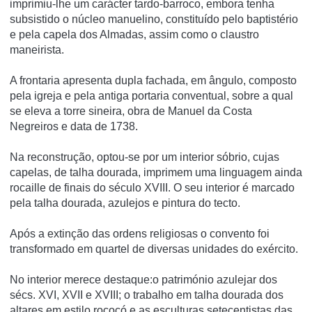
imprimiu-lhe um carácter tardo-barroco, embora tenha
subsistido o núcleo manuelino, constituí­do pelo baptistério
e pela capela dos Almadas, assim como o claustro
maneirista.
A frontaria apresenta dupla fachada, em ângulo, composto
pela igreja e pela antiga portaria conventual, sobre a qual
se eleva a torre sineira, obra de Manuel da Costa
Negreiros e data de 1738.
Na reconstrução, optou-se por um interior sóbrio, cujas
capelas, de talha dourada, imprimem uma linguagem ainda
rocaille de finais do século XVIII. O seu interior é marcado
pela talha dourada, azulejos e pintura do tecto.
Após a extinção das ordens religiosas o convento foi
transformado em quartel de diversas unidades do exército.
No interior merece destaque:o património azulejar dos
sécs. XVI, XVII e XVIII; o trabalho em talha dourada dos
altares em estilo rococó e as esculturas setecentistas das