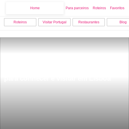
Home
Home
Para parceiros
Roteiros
Favoritos
Roteiros
Visitar Portugal
Restaurantes
Blog
Os 18 melhores pontos turisticos 
para conhecer e visitar em Lisboa