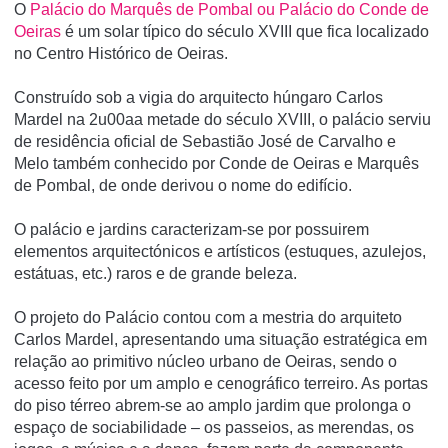
O
Palácio do Marquês de Pombal ou Palácio do Conde de
Oeiras
é um solar tí­pico do século XVIII que fica localizado
no Centro Histórico de Oeiras.
Construí­do sob a vigia do arquitecto húngaro Carlos
Mardel na 2u00aa metade do século XVIII, o palácio serviu
de residência oficial de Sebastião José de Carvalho e
Melo também conhecido por Conde de Oeiras e Marquês
de Pombal, de onde derivou o nome do edifí­cio.
O palácio e jardins caracterizam-se por possuirem
elementos arquitectónicos e artí­sticos (estuques, azulejos,
estátuas, etc.) raros e de grande beleza.
O projeto do Palácio contou com a mestria do arquiteto
Carlos Mardel, apresentando uma situação estratégica em
relação ao primitivo núcleo urbano de Oeiras, sendo o
acesso feito por um amplo e cenográfico terreiro. As portas
do piso térreo abrem-se ao amplo jardim que prolonga o
espaço de sociabilidade – os passeios, as merendas, os