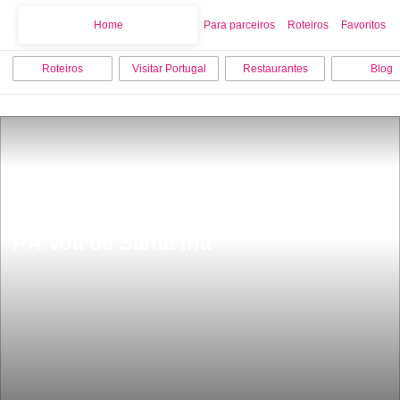
Home
Home
Para parceiros
Roteiros
Favoritos
Roteiros
Visitar Portugal
Restaurantes
Blog
15 melhores coisas para fazer em 
PÃ³voa de Santa Iria