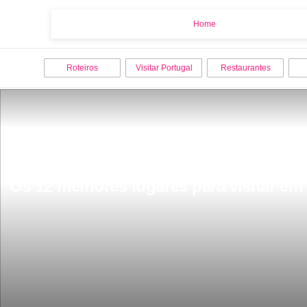
Home
Home
Roteiros
Visitar Portugal
Restaurantes
Os 12 melhores lugares para visitar e