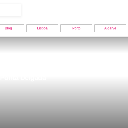
Blog
Lisboa
Porto
Algarve
m Ponta Delgada