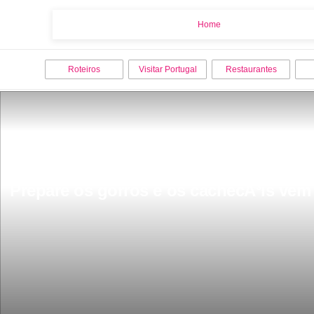
Home
Home
Roteiros
Visitar Portugal
Restaurantes
Prepare os gorros e os cachecÃ³is vem