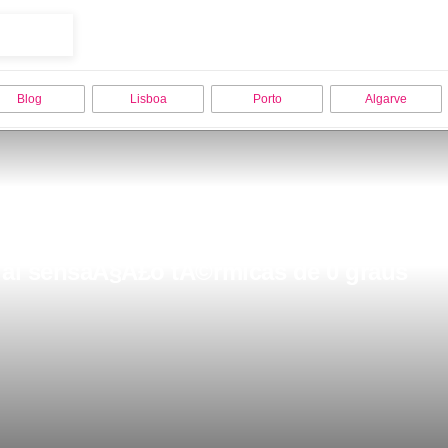
Blog
Lisboa
Porto
Algarve
 ai sensaÃ§Ã£o tÃ©rmicas de 0 graus