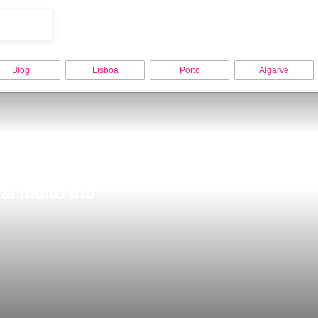
Blog
Lisboa
Porto
Algarve
ai muito frio