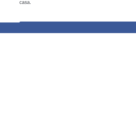
casa.
Partilhar
Outros Artigos Populares no