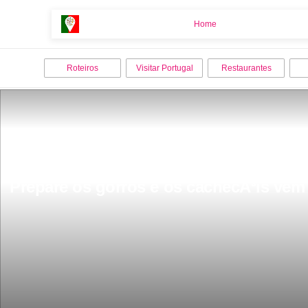
Home
Home
Roteiros
Visitar Portugal
Restaurantes
Prepare os gorros e os cachecÃ³is vem 