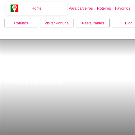
Home
Home
Para parceiros
Roteiros
Favoritos
Roteiros
Visitar Portugal
Restaurantes
Blog
Os 9 melhores locais para visitar em 
PÃ³voa de Varzim