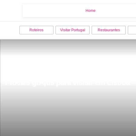
Home
Home
Roteiros
Visitar Portugal
Restaurantes
7 locais grÃ¡tis para visitar em Lisboa