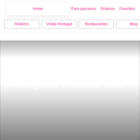
Home
Home
Para parceiros
Roteiros
Favoritos
Roteiros
Visitar Portugal
Restaurantes
Blog
O que fazer no inverno na Ilha de 
SÃ£o Miguel os 20 melhores locais