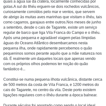
quais a água sai da cratera, localmente conhecidas por
golas.A sul do Ilhéu erguem-se dois rochedos vulcânicos,
curiosamente corroídos pelo mar e ventos, que servem
de abrigo às muitas aves marinhas que visitam o ilhéu, tais
como cagarros, garajaus entre outros.Nos meses de junho
a setembro, desde o cais de Tagarete, existe um serviço
regular de barco que liga Vila Franca do Campo e o ilhéu.
Após uma pequena e agradável viagem pelas límpidas
águas do Oceano Atlântico desembarcamos nesta
pequena ilha, onde rapidamente percebemos o quão
pequeninos somos perante aquilo que a mãe natureza nos
dá. É realmente um daqueles locais que apenas vendo
com os próprios olhos podemos ter noção do quão
fantástico é...
Constitui-se numa pequena ilhota vulcânica, distante cerca
de 500 metros da costa de Vila Franca, e 1200 metros do
cais do Tagarete, no centro da vila. Deste porto existem
ligações regulares com o ilhéu durante a época balnear.
Durante séculos foi apontado como sendo o local ideal