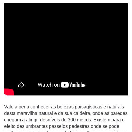
Vale a pena conhecer as belezas paisagísticas e naturais
desta maravilha natural e da sua caldeira, onde as paredes
chegam a atingir desníveis de 300 metros. Existem para o
efeito deslumbrantes passeios pedestres onde se pode