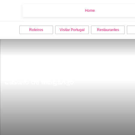
Home
Home
Roteiros
Visitar Portugal
Restaurantes
Castelo de MelgaÃ§o