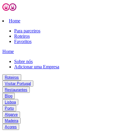
Home
Para parceiros
Roteiros
Favoritos
Home
Sobre nós
Adicionar uma Empresa
Roteiros
Visitar Portugal
Restaurantes
Blog
Lisboa
Porto
Algarve
Madeira
Açores