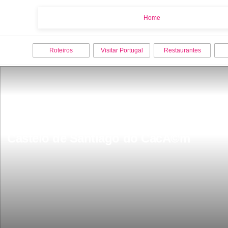
Home
Home
Roteiros
Visitar Portugal
Restaurantes
Castelo de Santiago do CacÃ©m