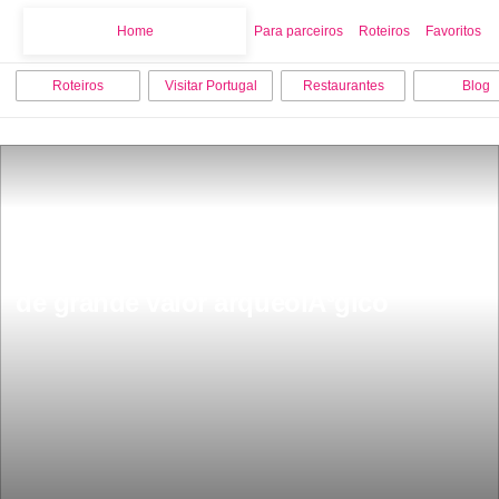
Home
Home
Para parceiros
Roteiros
Favoritos
Roteiros
Visitar Portugal
Restaurantes
Blog
Vale do Lapedo Ã© uma depressÃ£o 
de grande valor arqueolÃ³gico