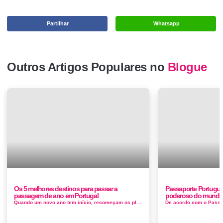
Partilhar
Whatsapp
Outros Artigos Populares no
Blogue
Os 5 melhores destinos para passar a
Passaporte PortuguÃ
passagem de ano em Portugal
poderoso do mund
Quando um novo ano tem início, recomeçam os planos, listas, resoluções, Para isso, o nosso país tem locais enc...